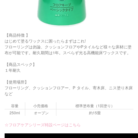
【商品特徴 】
はじめて塗るワックスに困ったらまずはこれ!
フローリングは勿論、クッションフロアやPタイルなど様々な床材に塗
布が可能です。耐久期間は1年。スベらず光る高機能床ワックスです。
【商品スペック】
１年耐久
【使用場所】
フローリング、クッションフロアー、P タイル、寄木床、ニス塗り木床
など
容量
小売価格
標準塗布量（1回塗り）
250ml
オープン
約15畳
☆フロアケアシリーズ特設ページはこちら