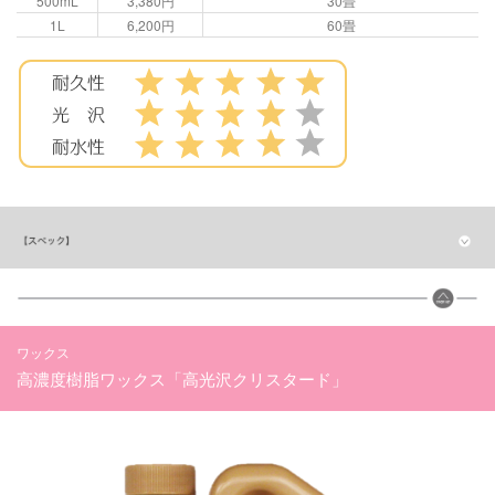
500mL
3,380円
30畳
1L
6,200円
60畳
ワックス
高濃度樹脂ワックス「高光沢クリスタード」