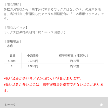
【商品説明】
多数のお客様から『白木床に塗れるワックスはないの？』のお声を頂
き、当社独自で新開発したアクリル樹脂配合の『白木床用ワックス』で
す。
【商品スペック】
ワックス効果持続期間：約１年（２回塗り )
【使用場所】
白木床
容量
小売価格
標準塗布量（1回塗り）
500mL
2,480円
約30畳
1L
4,380円
約60畳
※吸い込みが多い為ツヤが出にくい場合があります。
※吸い込みが多い場合は、標準塗布量分塗布できない場合がありま
す。