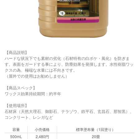
【商品説明】
ハードな状況下でも素材の劣化（石材特有の白ボケ・風化）を防ぎま
す。表面をガードする事により、防塵効果を発揮します。水性樹脂ワッ
クスの為、極端な水量には不向きです。
（屋外での使用はお勧めしません）
【商品スペック】
ワックス効果持続期間：約半年
【使用場所】
石材床（天然大理石、御影石、テラゾウ、鉄平石、玄昌石、那智黒）、
コンクリート、レンガなど
容量
小売価格
標準塗布量（1回塗り）
500mL
2,480円
20畳