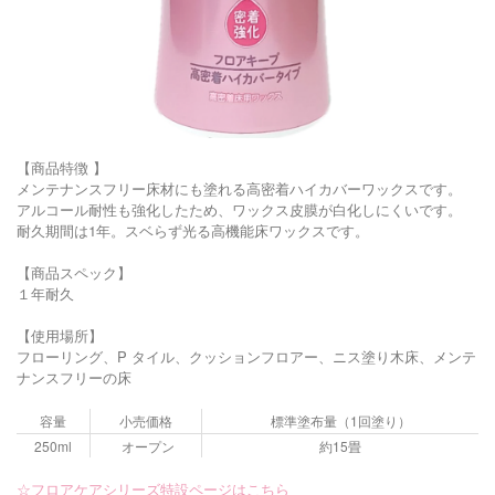
【商品特徴 】
メンテナンスフリー床材にも塗れる高密着ハイカバーワックスです。
アルコール耐性も強化したため、ワックス皮膜が白化しにくいです。
耐久期間は1年。スベらず光る高機能床ワックスです。
【商品スペック】
１年耐久
【使用場所】
フローリング、P タイル、クッションフロアー、ニス塗り木床、メンテ
ナンスフリーの床
容量
小売価格
標準塗布量（1回塗り）
250ml
オープン
約15畳
☆フロアケアシリーズ特設ページはこちら