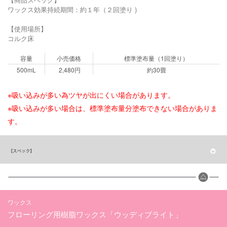
ワックス効果持続期間：約１年（２回塗り )
【使用場所】
コルク床
容量
小売価格
標準塗布量（1回塗り）
500mL
2,480円
約30畳
※吸い込みが多い為ツヤが出にくい場合があります。
※吸い込みが多い場合は、標準塗布量分塗布できない場合がありま
す。
ワックス
フローリング用樹脂ワックス「ウッディブライト」