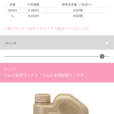
容量
小売価格
標準塗布量（1回塗り）
500ml
5,380円
約30畳
1L
8,000円
約60畳
☆安心ワックス抗ウイルスプラス特設ページはこちら
ワックス
コルク床用ワックス「コルク床用樹脂ワックス」