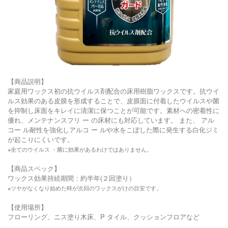
【商品説明】
家庭用ワックス初の抗ウイルス剤配合の床用樹脂ワックスです。抗ウイ
ルス効果のある皮膜を形成することで、皮膜面に付着したウイルスや菌
を抑制し床面をキレイに清潔に保つことが可能です。素材への密着性に
優れ、メンテナンスフリ ー の床材にも対応しています。 また、 アル
コー ル耐性を強化しアルコ ー ルや水をこぼした際に発生する白化ジミ
が起こりにくいです。
※全てのウイルス ・菌に効果があるわけではありません。
【商品スペック】
ワックス効果持続期間：約半年(２回塗り）
※ツヤがなくなり始めた時が次回のワックスがけの目安です。
【使用場所】
フローリング、ニス塗り木床、P タイル、クッションフロアなど