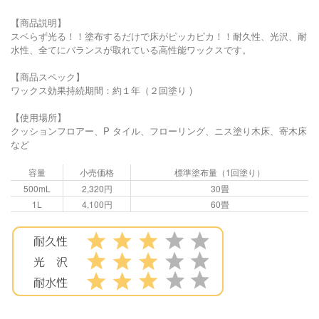
【商品説明】
スベらず光る！！塗布するだけで床がピッカピカ！！耐久性、光沢、耐
水性、全てにバランスが取れている高性能ワックスです。
【商品スペック】
ワックス効果持続期間：約１年（２回塗り )
【使用場所】
クッションフロアー、P タイル、フローリング、ニス塗り木床、寄木床
など
容量
小売価格
標準塗布量（1回塗り）
500mL
2,320円
30畳
1L
4,100円
60畳