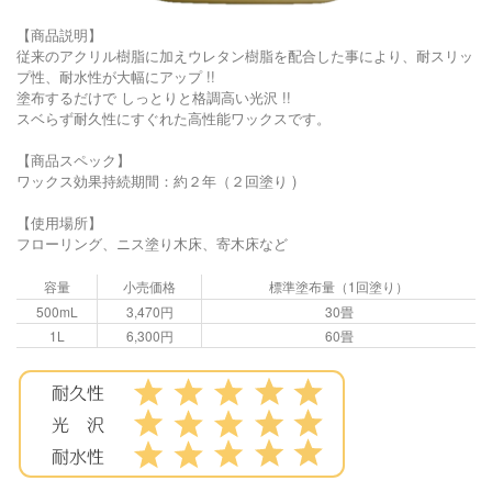
【商品説明】
従来のアクリル樹脂に加えウレタン樹脂を配合した事により、耐スリッ
プ性、耐水性が大幅にアップ !!
塗布するだけで しっとりと格調高い光沢 !!
スベらず耐久性にすぐれた高性能ワックスです。
【商品スペック】
ワックス効果持続期間：約２年（２回塗り )
【使用場所】
フローリング、ニス塗り木床、寄木床など
容量
小売価格
標準塗布量（1回塗り）
500mL
3,470円
30畳
1L
6,300円
60畳